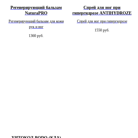
Регенерирующий бальзам
Спрей для ног при
NaturaPRO
гипергидрозе ANTIHYDROZE
Регенерирующий бальзам для кожи
Спрей для ног при гипергидрозе
рук и ног
1550
руб.
1360
руб.
ХИТОКОЛ-PODO (КДА)