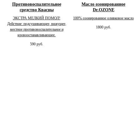
Противовоспалительное
Масло озонированное
средство Квасцы
Dr.OZONE
ЭКСТРА МЕЛКИЙ ПОМОЛ!
100% озонированное оливковое масло
Действие: подсушивающее, вяжущее,
1800
руб.
местное противовоспалительное и
кровоостанавливающее.
590
руб.